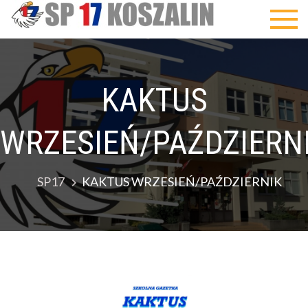
Skip
SP17
to
content
KAKTUS
WRZESIEŃ/PAŹDZIERN
SP17
KAKTUS WRZESIEŃ/PAŹDZIERNIK