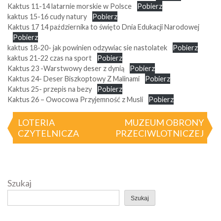
Kaktus 11-14 latarnie morskie w Polsce
Pobierz
kaktus 15-16 cudy natury
Pobierz
Kaktus 17 14 października to święto Dnia Edukacji Narodowej
Pobierz
kaktus 18-20- jak powinien odzywiac sie nastolatek
Pobierz
kaktus 21-22 czas na sport
Pobierz
Kaktus 23 -Warstwowy deser z dynią
Pobierz
Kaktus 24- Deser Biszkoptowy Z Malinami
Pobierz
Kaktus 25- przepis na bezy
Pobierz
Kaktus 26 – Owocowa Przyjemność z Musli
Pobierz
Nawigacja
LOTERIA
MUZEUM OBRONY
CZYTELNICZA
PRZECIWLOTNICZEJ
wpisu
Szukaj
Szukaj