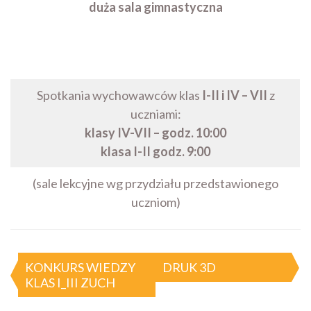
duża sala gimnastyczna
Spotkania wychowawców klas
I-II i IV – VII
z
uczniami:
klasy IV-VII – godz. 10:00
klasa I-II godz. 9:00
(sale lekcyjne wg przydziału przedstawionego
uczniom)
Nawigacja
KONKURS WIEDZY
DRUK 3D
KLAS I_III ZUCH
wpisu