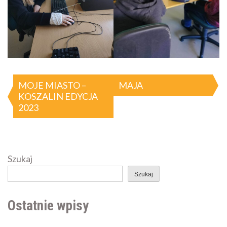
Nawigacja
MOJE MIASTO –
MAJA
KOSZALIN EDYCJA
wpisu
2023
Szukaj
Szukaj
Ostatnie wpisy